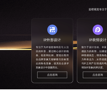
蓝橙视觉专注于
IP外形设计
IP表情设计
专注于为IP创造独特且引人注
致力于设计生动、丰富
目的外形，通过精心设计的线
感染力的表情，以捕捉
条、色彩和比例，塑造出既符
种情感状态，增强角色
合品牌形象又能够吸引目标受
力和表达力，从而使观
众的角色形象，使其在众多IP
与IP之间产生情感共
形象设计中脱颖而出。
增加IP形象的辨识度。
点击咨询
点击咨询