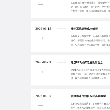
在企业数字化转型背景下，进销存软件
架，通过需求确认、版本迭代、变更管
性与交付质量，降低沟通成本与风险，
2026-06-15
移动系统建设成本解析
在数字化转型背景下，企业移动系统建
模式、部署架构与全生命周期管理。合
径，可实现成本与性能的平衡。建议根
统视为战略性资产
2026-06-09
建筑PPT如何传递设计理念
建筑PPT已从传统图纸展示演变为融合
的核心媒介，其价值在于通过结构化逻
想，提升提案说服力与项目落地效率。
2026-06-05
多媒体课件如何实现高效教学
在教育信息化背景下，多媒体课件已成
升学习效率与认知吸收率，更通过音视