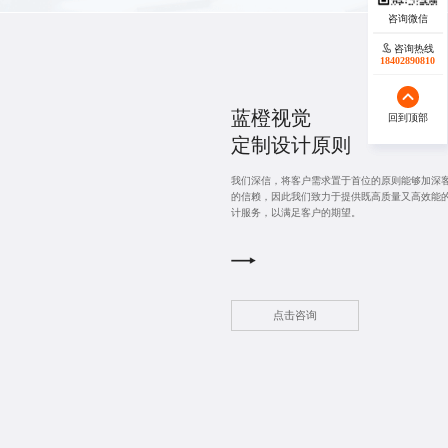
咨询热线
咨询热线
17723342546
18402890810
蓝橙视觉
回到顶部
回到顶部
定制设计
原则
我们深信，将客户需求置于首位的原则能够加深
的信赖，因此我们致力于提供既高质量又高效能
计服务，以满足客户的期望。
点击咨询