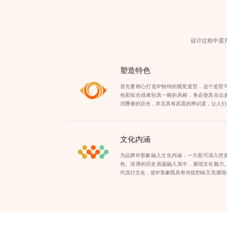
设计过程中需充
塑造特色
首先要精心打造IP独特的视觉造型，这个造型
色彩组合或者别具一格的风格，务必使其在众
消费者的目光，并且具有高度的辨识度，让人们
文化内涵
为品牌IP形象融入文化内涵，一方面可深入挖
色、深厚的历史底蕴融入其中，展现文化魅力
代流行文化，使IP形象既具有传统韵味又充满现