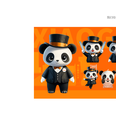
我们结
简洁且功能性强的风格，
团队。他们身着蓝色、绿
姿态和表情设计都经过
信赖的感觉，这对于企
的严谨和专业，每一步