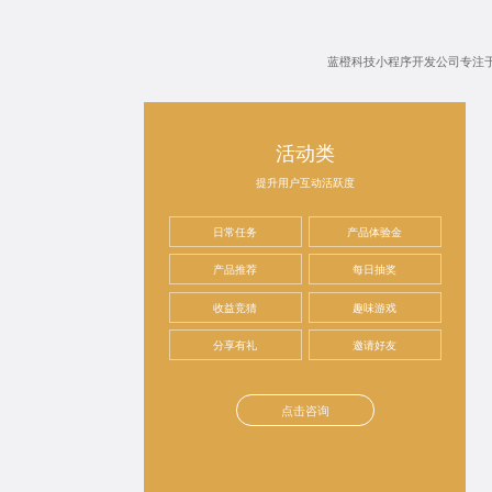
蓝橙科技
小程序开发公司
专注
活动类
提升用户互动活跃度
日常任务
产品体验金
产品推荐
每日抽奖
收益竞猜
趣味游戏
分享有礼
邀请好友
点击咨询