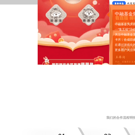
中融基金
中融基金为庆
—“集五福”活
关注中融基金
卡片，合成后
在通过游戏化
更多用户关注
我们的合作流程明