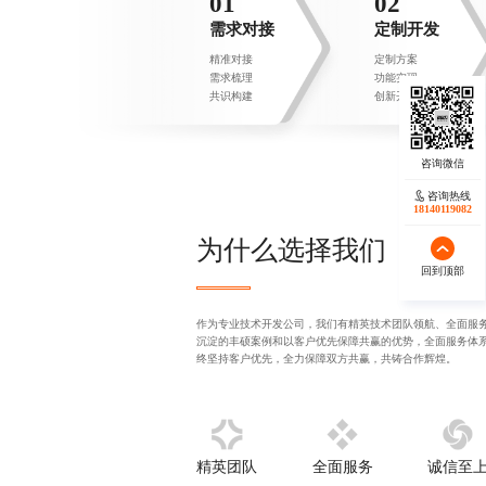
01
02
需求对接
定制开发
精准对接
定制方案
需求梳理
功能实现
共识构建
创新开发
咨询热线
咨询热线
17723342546
18140119082
为什么选择我们
回到顶部
回到顶部
作为
专业技术开发公司
，我们有精英技术团队领航、全面服
沉淀的丰硕案例和以客户优先保障共赢的优势，全面服务体
终坚持客户优先，全力保障双方共赢，共铸合作辉煌。
精英团队
全面服务
诚信至