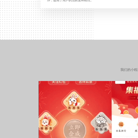
序，提高了用户的活跃度和粘性。
我们的小程
了，操作流程简单易懂，
分兑换入口、查询积分余
等，无需复杂的操作步
换等一系列操作，增强用
性。