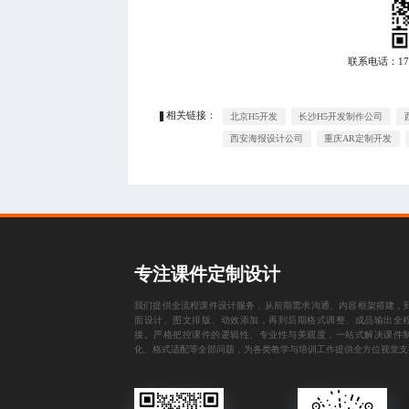
联系电话：
1
相关链接：
北京H5开发
长沙H5开发制作公司
西安海报设计公司
重庆AR定制开发
专注课件定制设计
我们提供全流程课件设计服务，从前期需求沟通、内容框架搭建，
面设计、图文排版、动效添加，再到后期格式调整、成品输出全
接。严格把控课件的逻辑性、专业性与美观度，一站式解决课件
化、格式适配等全部问题，为各类教学与培训工作提供全方位视觉支