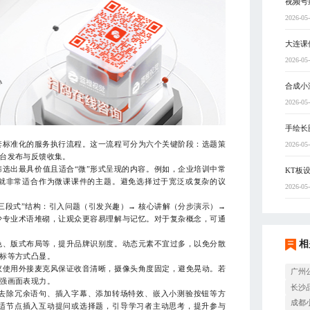
视频号
2026-05
大连课
2026-05
合成小
2026-05
手绘长
标准化的服务执行流程。这一流程可分为六个关键阶段：选题策
2026-05
台发布与反馈收集。
出最具价值且适合“微”形式呈现的内容。例如，企业培训中常
KT板
，就非常适合作为微课课件的主题。避免选择过于宽泛或复杂的议
2026-05
段式”结构：引入问题（引发兴趣）→ 核心讲解（分步演示）→
少专业术语堆砌，让观众更容易理解与记忆。对于复杂概念，可通
相
、版式布局等，提升品牌识别度。动态元素不宜过多，以免分散
标等方式凸显。
使用外接麦克风保证收音清晰，摄像头角度固定，避免晃动。若
广州
强画面表现力。
长沙
去除冗余语句、插入字幕、添加转场特效、嵌入小测验按钮等方
成都
适节点插入互动提问或选择题，引导学习者主动思考，提升参与