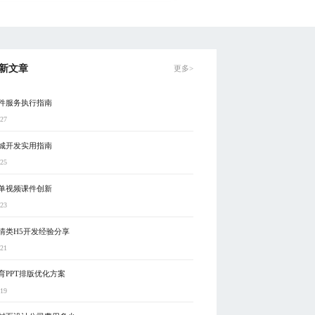
新文章
更多>
件服务执行指南
-27
城开发实用指南
-25
单视频课件创新
-23
情类H5开发经验分享
-21
育PPT排版优化方案
-19