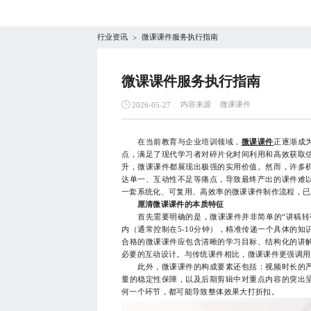
行业资讯
微课课件服务执行指南
>
微课课件服务执行指南
内容来源
微课课件
2026-05-27
在当前教育与企业培训领域，
微课课件
正逐渐成
点，满足了现代学习者对碎片化时间利用和高效获取
升，微课课件都展现出极强的实用价值。然而，许多
达单一、互动性不足等痛点，导致最终产出的课件难
一套系统化、可复用、高效率的微课课件制作流程，已
厘清微课课件的本质特征
首先需要明确的是，微课课件并非简单的“讲稿转视频
内（通常控制在5-10分钟），精准传递一个具体的
合格的微课课件应包含清晰的学习目标、结构化的讲
必要的互动设计。与传统课件相比，微课课件更强调用
此外，微课课件的构成要素还包括：视频时长的严
量的稳定性保障，以及后期剪辑中对重点内容的突出
何一个环节，都可能导致整体效果大打折扣。