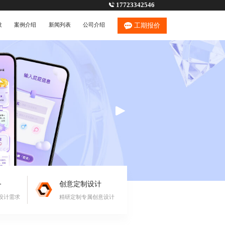
17723342546
技
案例介绍
新闻列表
公司介绍
工期报价
务
创意定制设计
设计需求
精研定制专属创意设计