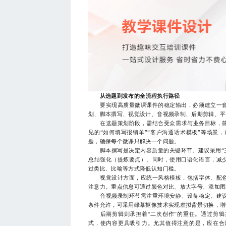
从选题到发布的全流程执行路径
要实现高质量微课课件的稳定输出，必须建立一套
划、脚本撰写、视觉设计、音视频录制、后期剪辑、平
在选题策划阶段，需结合受众需求与业务目标，筛选
见的“如何填写报销单”“客户沟通话术模板”等场景
题，确保每个微课只解决一个问题。
脚本撰写是决定内容质量的关键环节。建议采用“三
总结强化（提炼要点）。同时，使用口语化语言，减
过类比、比喻等方式降低认知门槛。
视觉设计方面，应统一风格模板，包括字体、配色
注意力。重点信息可通过颜色对比、放大字号、添加图
音视频录制环节需注重环境安静、设备稳定。建议
条件允许，可采用绿幕抠像技术实现虚拟背景切换，增
后期剪辑则承担着“二次创作”的重任。通过剪辑
式，使内容更具吸引力。尤其值得注意的是，应在合