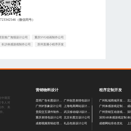
7723342546
（微信同号）
西安推广海报设计公司
重庆SVG动画制作公司
长沙体感游戏制作公司
苏州直播小程序开发
营销物料设计
程序定制开发
到中期页
昆明广告长图设计公司
广州创意表情包设计
广州私域商城开发公司
程专人对
广州IP形象设计公司
上海电商网站设计公司
广州体感游戏定制公司
制作、美
持。
贵阳交互课件制作公司
武汉移动端UI设计公司
广州营销互动游戏定制
深
重庆表情包设计公司
北京长图文设计公司
深圳AR体感游戏定制
体
成都视频剪辑处理公司
礼品包装设计公司
成都网站排名优化
上