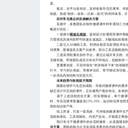
度。
最后，在平台发布后，及时收集学员完课率、停留
依据。形成“制作—发布—分析—迭代”的闭环体系，
应对常见痛点的实操解决方案
实践中，多数团队在制作微课课件时常遇到三大难
略进行优化：
一是推行
模板化框架
。提前设计好通用型课件模
只需填充具体内容即可快速生成成品，大幅缩短前期准
二是引入AI辅助工具。利用自然语言处理技术自动
对调整，显著提高文案产出效率。部分工具还能根据内
三是采用轻量化协作平台。通过云端共享文档、任
无缝衔接。即使团队成员分布在不同地点，也能保持一
更重要的是，不应停留在“把讲稿录下来”的初级阶
打卡、学习积分奖励、弹幕评论区、章节测试等功能
一步优化内容结构与呈现方式。
未来趋势与效能提升预期
随着在线学习生态的成熟，市场对微课课件的要求已从“
缺乏设计与互动的课件，正在被用户逐步淘汰。未来的
基于上述流程优化方案，经实测验证，单个微课课件
时，学员完课率普遍提高25%-35%，知识转化率也
营的知识资产库。
综上所述，打造一套高效、可持续的微课课件生产
流程标准化、工具智能化、内容产品化，才能真正释放
我们专注于微课课件的全流程服务，从选题规划到
决方案
，帮助机构与企业实现高质量内容的稳定输出；