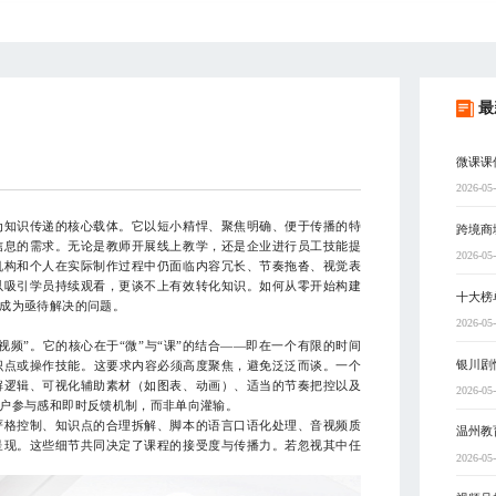
最
微课课
2026-05
为知识传递的核心载体。它以短小精悍、聚焦明确、便于传播的特
跨境商
信息的需求。无论是教师开展线上教学，还是企业进行员工技能提
2026-05
机构和个人在实际制作过程中仍面临内容冗长、节奏拖沓、视觉表
以吸引学员持续观看，更谈不上有效转化知识。如何从零开始构建
十大榜
成为亟待解决的问题。
2026-05
”。它的核心在于“微”与“课”的结合——即在一个有限的时间
银川剧
知识点或操作技能。这要求内容必须高度聚焦，避免泛泛而谈。一个
解逻辑、可视化辅助素材（如图表、动画）、适当的节奏把控以及
2026-05
户参与感和即时反馈机制，而非单向灌输。
格控制、知识点的合理拆解、脚本的语言口语化处理、音视频质
温州教
呈现。这些细节共同决定了课程的接受度与传播力。若忽视其中任
2026-05