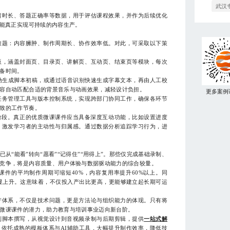
武汉
时长、答题正确率等数据，用于评估课程效果，并作为后续优化
才能真正实现可持续的内容生产。
题：内容臃肿、制作周期长、协作效率低。对此，可采取以下策
板，涵盖封面页、目录页、讲解页、互动页、结束页等模块，每次
备时间。
生成脚本初稿，或通过语音识别快速生成字幕文本，再由人工校
容自动匹配合适的背景音乐与动画效果，减轻设计负担。
更多案例
务管理工具与版本控制系统，实现跨部门协同工作，确保各环节
致的工作节奏。
段。真正的优质微课课件应当具备深度互动功能，比如设置进度
，激发学习者的主动性与归属感。通过数据分析追踪学习行为，进
能看”转向“愿看”“记得住”“用得上”。那些仅完成基础录制、
竞争，将是内容质量、用户体验与数据驱动能力的综合较量。
的平均制作周期可缩短40%，内容复用率提升60%以上。同
明显上升。这意味着，不仅投入产出比更高，更能够建立起长期可运
体系，不仅是技术问题，更是方法论与组织能力的体现。只有将
微课课件的潜力，助力教育与培训事业迈向新台阶。
脚本撰写，从视觉设计到音视频录制与后期剪辑，提供
一站式解
依托成熟的模板体系与AI辅助工具，大幅提升制作效率，降低技